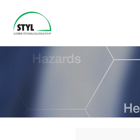
Siirry
sivun
sisältöön
Seuran nimi