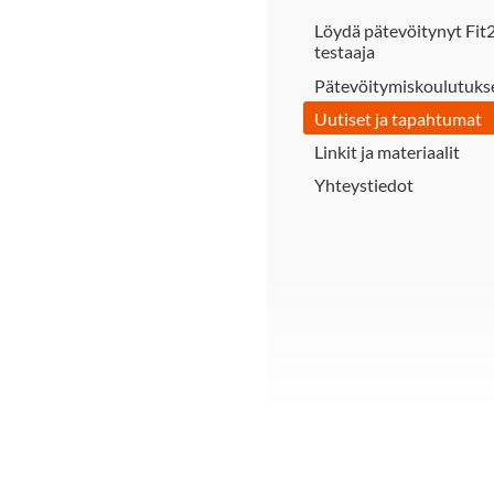
Löydä pätevöitynyt Fit2
testaaja
Pätevöitymiskoulutuks
Uutiset ja tapahtumat
Linkit ja materiaalit
Yhteystiedot