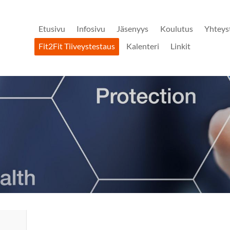
Etusivu
Infosivu
Jäsenyys
Koulutus
Yhteys
Fit2Fit Tiiveystestaus
Kalenteri
Linkit