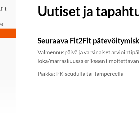
Uutiset ja tapah
Fit
et
Seuraava Fit2Fit pätevöitymis
Valmennuspäivä ja varsinaiset arviointipäi
loka/marraskuussa erikseen ilmoitettavan
Paikka: PK-seudulla tai Tampereella