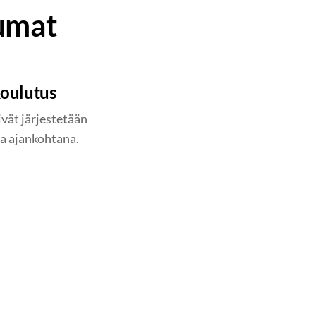
tumat
koulutus
vät järjestetään
a ajankohtana.